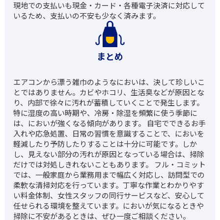
現地での支払いも現金・カード・各種電子決済に対応して
いるため、支払いの不安も少なく済みます。
まとめ
エアコンから漂う雑巾のようなにおいは、決して珍しいこ
とではありません。カビやホコリ、生活臭などが原因とな
り、内部で徐々に汚れが蓄積していくことで発生します。
特に湿度の高い時期や、冷房・除湿を頻繁に使う季節に
は、においが強くなる傾向があります。 自宅でできるお手
入れや応急処置、日常の習慣を意識することで、においを
軽減したり予防したりすることは十分に可能です。しか
し、見えない部分の汚れが原因となっている場合は、掃除
だけでは対処しきれないこともあります。 フル・コミット
では、一般家庭から業務用まで幅広く対応し、訪問型での
柔軟な清掃対応を行っています。丁寧な作業とわかりやす
い料金体制、女性スタッフの同行サービスなど、安心して
任せられる環境を整えています。においが気になるときや
掃除に不安があるときは、ぜひ一度ご相談ください。