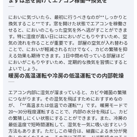
においに気づいたら、最初に行うべきなのが**しっかりと
換気すること**です。窓を開けた状態でエアコンを稼働さ
せると、においのこもった空気を外へ逃がすことができま
す。特に湿度が高い日にはにおいがこもりやすいため、空
気の流れを作ることが重要です。 部屋の空気が入れ替わる
ことで、においが軽減されるだけでなく、カビの繁殖を抑
える効果も期待できます。1日中閉め切っている部屋ほど
においがこもりやすいため、定期的な換気を習慣にすると
よいでしょう。
暖房の高温運転や冷房の低温運転での内部乾燥
エアコン内部に湿気が溜まっていると、カビや雑菌の繁殖
につながります。その湿気を飛ばすためにおすすめなの
が、「**高温または低温での運転**」です。 暖房モードで
20〜30分程度運転することで、内部の水分を飛ばし、カビ
の繁殖しにくい状態にすることができます。また、冷房の
最低温度で短時間運転して、湿気を一気に吸い出すという
方法もあります。ただしこの場合は、結露による水分が発