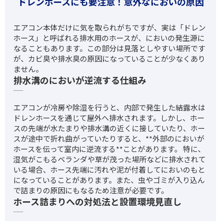
ドレンホースにも要注意！意外なにおいの原因
エアコン本体だけに気を取られがちですが、実は「ドレン
ホース」と呼ばれる排水用のホースが、においの発生源に
なることもあります。この部分は見落としやすい場所です
が、カビ臭や排水臭の原因になっていることが少なくあり
ません。
排水溝のにおいが逆流する仕組み
エアコンが冷房や除湿を行うと、内部で発生した結露水は
ドレンホースを通じて屋外へ排水されます。しかし、ホー
スの先端が水たまりや排水溝の近くに接していたり、ホー
スが途中で折れ曲がっていたりすると、**外部のにおいが
ホースを伝って室内に逆流する**ことがあります。 特に、
湿気がこもるベランダや草が茂った場所などに排水されて
いる場合、ホース先端に汚れや泥が付着してにおいのもと
になっていることがあります。また、虫やゴミが入り込ん
で詰まりの原因にもなるため注意が必要です。
ホース詰まりへの対処法と設置環境見直し