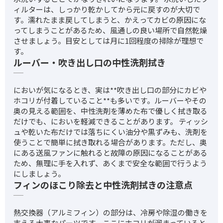
ィルターは、しっかり乾かしてから元に戻すのが大切で
す。濡れたまま戻してしまうと、かえってカビの原因にな
ってしまうことがあるため、風通しの良い場所で自然乾燥
させましょう。目安としては月に1回程度の掃除が理想で
す。
ルーバー・吹き出し口の中性洗剤拭き
においが気になるとき、実は**吹き出し口の部分にカビや
ホコリが付着していること**も多いです。ルーバーやその
奥の見える範囲を、中性洗剤を薄めた布で優しく拭き取る
だけでも、においを軽減できることがあります。 ティッシ
ュや乾いた布だけでは落ちにくい油分や黒ずみも、洗剤を
使うことで簡単に拭き取れる場合があります。ただし、奥
にある送風ファンに触れると故障の原因になることがある
ため、無理に手を入れず、あくまで安全な範囲で行うよう
にしましょう。
フィンのほこり除去と中性洗剤拭きの注意点
熱交換器（アルミフィン）の部分は、冷房や除湿の働きを
支える大事なパーツです。ここにホコリが溜まっていると